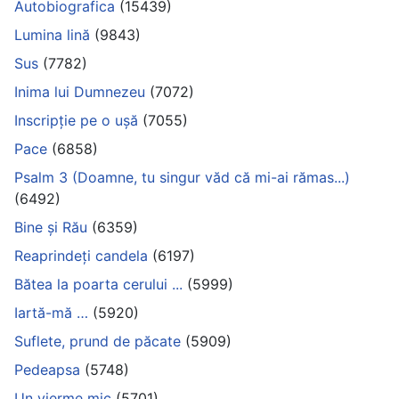
Autobiografica
(15439)
Lumina lină
(9843)
Sus
(7782)
Inima lui Dumnezeu
(7072)
Inscripție pe o ușă
(7055)
Pace
(6858)
Psalm 3 (Doamne, tu singur văd că mi-ai rămas...)
(6492)
Bine și Rău
(6359)
Reaprindeți candela
(6197)
Bătea la poarta cerului ...
(5999)
Iartă-mă …
(5920)
Suflete, prund de păcate
(5909)
Pedeapsa
(5748)
Un vierme mic
(5701)