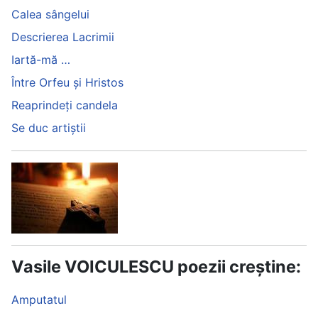
Calea sângelui
Descrierea Lacrimii
Iartă-mă …
Între Orfeu și Hristos
Reaprindeți candela
Se duc artiştii
Vasile VOICULESCU poezii creștine:
Amputatul