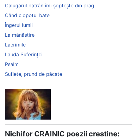
Călugărul bătrân îmi șoptește din prag
Când clopotul bate
Îngerul lumii
La mânăstire
Lacrimile
Laudă Suferinței
Psalm
Suflete, prund de păcate
Nichifor CRAINIC poezii creștine: