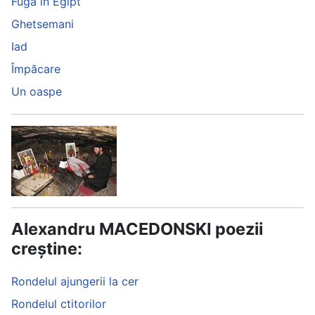
Fuga în Egipt
Ghetsemani
Iad
Împăcare
Un oaspe
Alexandru MACEDONSKI poezii
creștine:
Rondelul ajungerii la cer
Rondelul ctitorilor