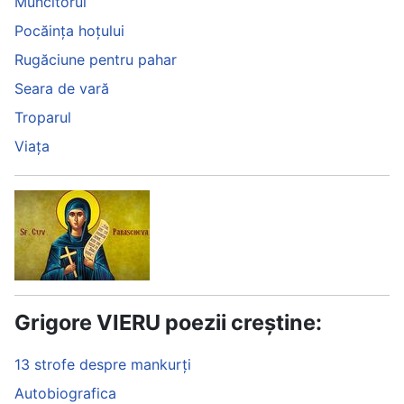
Muncitorul
Pocăința hoțului
Rugăciune pentru pahar
Seara de vară
Troparul
Viața
Grigore VIERU poezii creștine:
13 strofe despre mankurți
Autobiografica