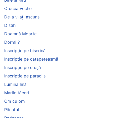
Bine și Rău
Crucea veche
De-a v-ați ascuns
Distih
Doamnă Moarte
Dormi ?
Inscripție pe biserică
Inscripție pe catapeteasmă
Inscripție pe o ușă
Inscripție pe paraclis
Lumina lină
Marile tăceri
Om cu om
Păcatul