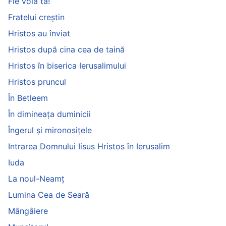
Fie voia ta!
Fratelui creştin
Hristos au înviat
Hristos după cina cea de taină
Hristos în biserica Ierusalimului
Hristos pruncul
În Betleem
În dimineaţa duminicii
Îngerul şi mironosiţele
Intrarea Domnului Iisus Hristos în Ierusalim
Iuda
La noul-Neamţ
Lumina Cea de Seară
Mângâiere