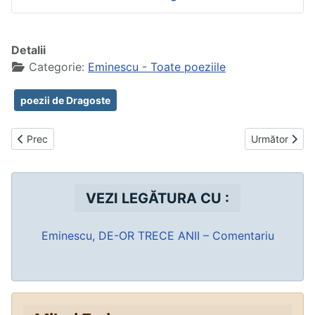
Detalii
Categorie:
Eminescu - Toate poeziile
poezii de Dragoste
Articol precedent: De-aș avea
Articolul urmă
Prec
Următor
VEZI LEGĂTURA CU :
Eminescu, DE-OR TRECE ANII – Comentariu