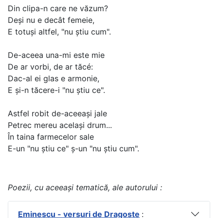
Din clipa-n care ne văzum?
Deşi nu e decât femeie,
E totuşi altfel, "nu ştiu cum".
De-aceea una-mi este mie
De ar vorbi, de ar tăcé:
Dac-al ei glas e armonie,
E şi-n tăcere-i "nu ştiu ce".
Astfel robit de-aceeaşi jale
Petrec mereu acelaşi drum...
În taina farmecelor sale
E-un "nu ştiu ce" ş-un "nu ştiu cum".
Poezii, cu aceeași tematică, ale autorului :
Eminescu - versuri de Dragoste
: