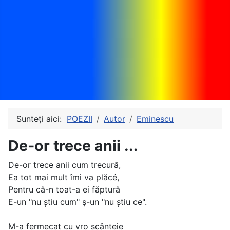
Sunteți aici:
POEZII
Autor
Eminescu
De-or trece anii ...
De-or trece anii cum trecură,
Ea tot mai mult îmi va plăcé,
Pentru că-n toat-a ei făptură
E-un "nu ştiu cum" ş-un "nu ştiu ce".
M-a fermecat cu vro scânteie