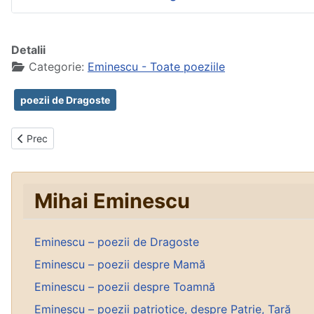
Detalii
Categorie:
Eminescu - Toate poeziile
poezii de Dragoste
Articol precedent: Odă (în metru antic)
Prec
Mihai Eminescu
Eminescu – poezii de Dragoste
Eminescu – poezii despre Mamă
Eminescu – poezii despre Toamnă
Eminescu – poezii patriotice, despre Patrie, Țară