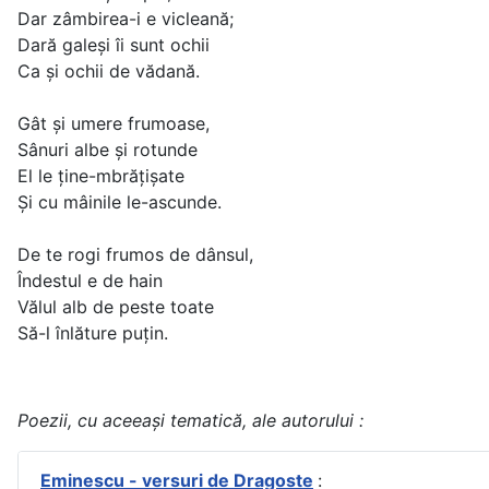
Dar zâmbirea-i e vicleană;
Dară galeşi îi sunt ochii
Ca şi ochii de vădană.
Gât şi umere frumoase,
Sânuri albe şi rotunde
El le ţine-mbrăţişate
Şi cu mâinile le-ascunde.
De te rogi frumos de dânsul,
Îndestul e de hain
Vălul alb de peste toate
Să-l înlăture puţin.
Poezii, cu aceeași tematică, ale autorului :
Eminescu - versuri de Dragoste
: