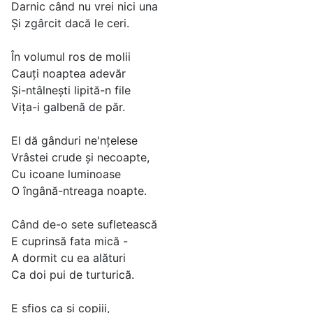
Darnic când nu vrei nici una
Şi zgârcit dacă le ceri.
În volumul ros de molii
Cauţi noaptea adevăr
Şi-ntâlneşti lipită-n file
Viţa-i galbenă de păr.
El dă gânduri ne'nţelese
Vrâstei crude şi necoapte,
Cu icoane luminoase
O îngână-ntreaga noapte.
Când de-o sete sufletească
E cuprinsă fata mică -
A dormit cu ea alături
Ca doi pui de turturică.
E sfios ca şi copiii,