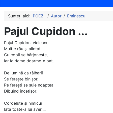
Sunteți aici:
POEZII
Autor
Eminescu
Pajul Cupidon ...
Pajul Cupidon, vicleanul,
Mult e rău şi alintat,
Cu copii se hârjoneşte,
Iar la dame doarme-n pat.
De lumină ca tâlharii
Se fereşte binişor,
Pe fereşti se suie noaptea
Dibuind încetişor;
Cordeluţe şi nimicuri,
Iată toate-a lui averi...