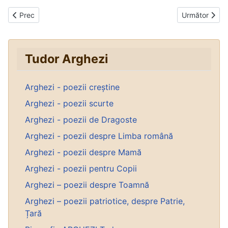
Articol precedent: Ți-e sufletul
Articolul urmă
Prec
Următor
Tudor Arghezi
Arghezi - poezii creștine
Arghezi - poezii scurte
Arghezi - poezii de Dragoste
Arghezi - poezii despre Limba română
Arghezi - poezii despre Mamă
Arghezi - poezii pentru Copii
Arghezi – poezii despre Toamnă
Arghezi – poezii patriotice, despre Patrie,
Țară