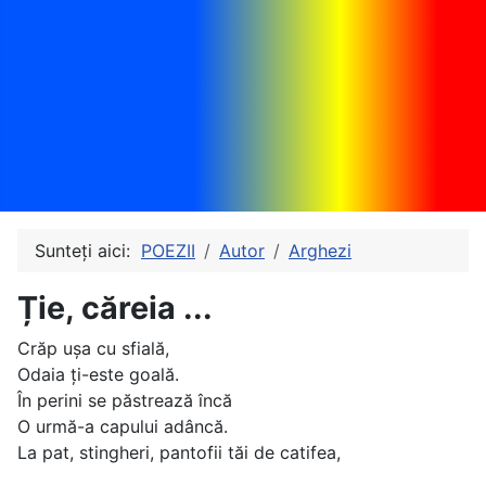
Sunteți aici:
POEZII
Autor
Arghezi
Ție, căreia ...
Crăp uşa cu sfială,
Odaia ţi-este goală.
În perini se păstrează încă
O urmă-a capului adâncă.
La pat, stingheri, pantofii tăi de catifea,