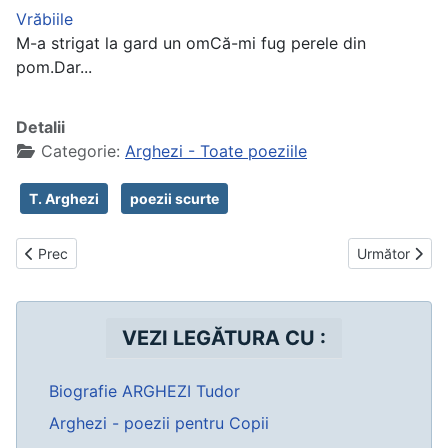
Vrăbiile
M-a strigat la gard un omCă-mi fug perele din
pom.Dar...
Detalii
Categorie:
Arghezi - Toate poeziile
T. Arghezi
poezii scurte
Articol precedent: Arghezi - poezii creștine
Articolul urmă
Prec
Următor
VEZI LEGĂTURA CU :
Biografie ARGHEZI Tudor
Arghezi - poezii pentru Copii