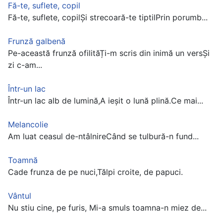
Fă-te, suflete, copil
Fă-te, suflete, copilŞi strecoară-te tiptilPrin porumb...
Frunză galbenă
Pe-această frunză ofilităȚi-m scris din inimă un versȘi
zi c-am...
Într-un lac
Într-un lac alb de lumină,A ieşit o lună plină.Ce mai...
Melancolie
Am luat ceasul de-ntâlnireCând se tulbură-n fund...
Toamnă
Cade frunza de pe nuci,Tălpi croite, de papuci.
Vântul
Nu stiu cine, pe furis, Mi-a smuls toamna-n miez de...