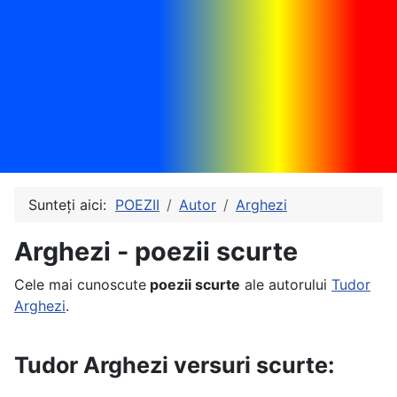
Sunteți aici:
POEZII
Autor
Arghezi
Arghezi - poezii scurte
Cele mai cunoscute
poezii scurte
ale autorului
Tudor
Arghezi
.
Tudor Arghezi versuri scurte: