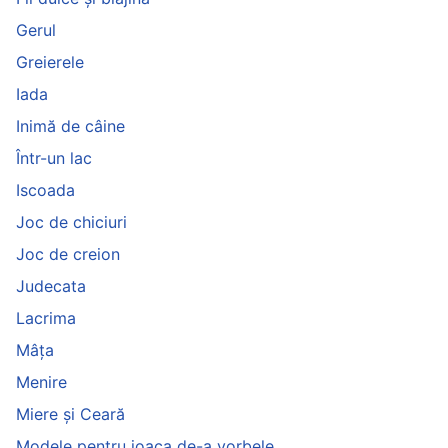
Gerul
Greierele
Iada
Inimă de câine
Într-un lac
Iscoada
Joc de chiciuri
Joc de creion
Judecata
Lacrima
Mâța
Menire
Miere și Ceară
Modele pentru joaca de-a vorbele