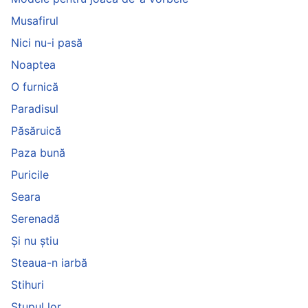
Musafirul
Nici nu-i pasă
Noaptea
O furnică
Paradisul
Păsăruică
Paza bună
Puricile
Seara
Serenadă
Și nu știu
Steaua-n iarbă
Stihuri
Stupul lor