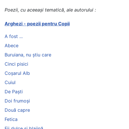
Poezii, cu aceeași tematică, ale autorului :
Arghezi - poezii pentru Copii
A fost ...
Abece
Buruiana, nu știu care
Cinci pisici
Coșarul Alb
Cuiul
De Paști
Doi frumoși
Două capre
Fetica
Fii dulce și blajină