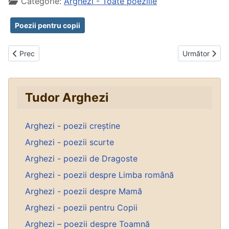
Categorie:
Arghezi - Toate poeziile
Poezii pentru copii
Articol precedent: Joc de chiciuri
Articolul urmă
Prec
Următor
Tudor Arghezi
Arghezi - poezii creștine
Arghezi - poezii scurte
Arghezi - poezii de Dragoste
Arghezi - poezii despre Limba română
Arghezi - poezii despre Mamă
Arghezi - poezii pentru Copii
Arghezi – poezii despre Toamnă