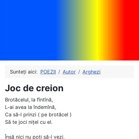
Sunteți aici:
POEZII
Autor
Arghezi
Joc de creion
Brotăcelul, la fîntînă,
L-ai avea la îndemînă,
Ca să-l prinzi ( pe brotăcel )
Să te joci niţel cu el.
Însă nici nu poţi să-l vezi,