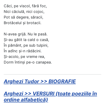
Căci, pe viscol, fără foc,
Nici căciulă, nici cojoc,
Pot să degere, săracii,
Brotăcelul şi brotacii.
N-avea grijă. Nu le pasă.
Şi-au gătit la cald o casă,
În pământ, pe sub tulpini,
În adînc şi-n rădăcini.
Şi-acolo, pe vreme rea,
Dorm întinşi pe-o canapea.
Arghezi Tudor >> BIOGRAFIE
Arghezi >> VERSURI (toate poeziile în
ordine alfabetică)