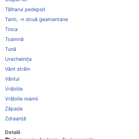
Tâlharul pedepsit
Tanti, -n două geamantane
Tinca
Toamnă
Tună
Urechelnița
Vânt străin
Vântul
Vrăbiile
Vrăbiile mamii
Zăpada
Zdreanță
Detalii