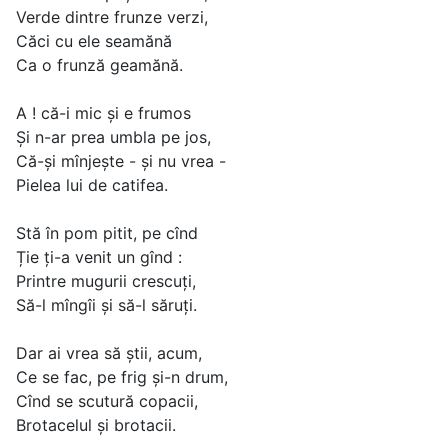
Verde dintre frunze verzi,
Căci cu ele seamănă
Ca o frunză geamănă.
A ! că-i mic şi e frumos
Şi n-ar prea umbla pe jos,
Că-şi mînjeşte - şi nu vrea -
Pielea lui de catifea.
Stă în pom pitit, pe cînd
Ție ţi-a venit un gînd :
Printre mugurii crescuţi,
Să-l mîngîi şi să-l săruţi.
Dar ai vrea să ştii, acum,
Ce se fac, pe frig şi-n drum,
Cînd se scutură copacii,
Brotacelul şi brotacii.