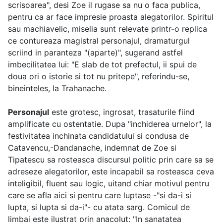
scrisoarea", desi Zoe il rugase sa nu o faca publica,
pentru ca ar face impresie proasta alegatorilor. Spiritul
sau machiavelic, miselia sunt relevate printr-o replica
ce contureaza magistral personajul, dramaturgul
scriind in paranteza "(aparte)", sugerand astfel
imbecilitatea lui: "E slab de tot prefectul, ii spui de
doua ori o istorie si tot nu pritepe", referindu-se,
bineinteles, la Trahanache.
Personajul
este grotesc, ingrosat, trasaturile fiind
amplificate cu ostentatie. Dupa "inchiderea urnelor", la
festivitatea inchinata candidatului si condusa de
Catavencu,-Dandanache, indemnat de Zoe si
Tipatescu sa rosteasca discursul politic prin care sa se
adreseze alegatorilor, este incapabil sa rosteasca ceva
inteligibil, fluent sau logic, uitand chiar motivul pentru
care se afla aici si pentru care luptase -"si da-i si
lupta, si lupta si da-i"- cu atata sarg. Comicul de
limbaj este ilustrat prin anacolut: "In sanatatea