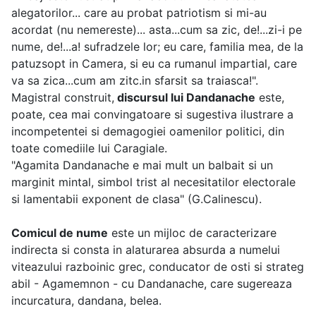
alegatorilor... care au probat patriotism si mi-au
acordat (nu nemereste)... asta...cum sa zic, de!...zi-i pe
nume, de!...a! sufradzele lor; eu care, familia mea, de la
patuzsopt in Camera, si eu ca rumanul impartial, care
va sa zica...cum am zitc.in sfarsit sa traiasca!".
Magistral construit,
discursul lui Dandanache
este,
poate, cea mai convingatoare si sugestiva ilustrare a
incompetentei si demagogiei oamenilor politici, din
toate comediile lui Caragiale.
"Agamita Dandanache e mai mult un balbait si un
marginit mintal, simbol trist al necesitatilor electorale
si lamentabii exponent de clasa" (G.Calinescu).
Comicul de nume
este un mijloc de caracterizare
indirecta si consta in alaturarea absurda a numelui
viteazului razboinic grec, conducator de osti si strateg
abil - Agamemnon - cu Dandanache, care sugereaza
incurcatura, dandana, belea.