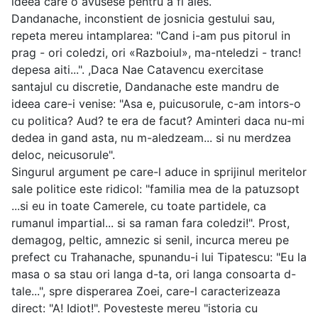
ideea care o avusese pentru a fi ales.
Dandanache, inconstient de josnicia gestului sau,
repeta mereu intamplarea: "Cand i-am pus pitorul in
prag - ori coledzi, ori «Razboiul», ma-nteledzi - tranc!
depesa aiti...". ,Daca Nae Catavencu exercitase
santajul cu discretie, Dandanache este mandru de
ideea care-i venise: "Asa e, puicusorule, c-am intors-o
cu politica? Aud? te era de facut? Aminteri daca nu-mi
dedea in gand asta, nu m-aledzeam... si nu merdzea
deloc, neicusorule".
Singurul argument pe care-l aduce in sprijinul meritelor
sale politice este ridicol: "familia mea de la patuzsopt
...si eu in toate Camerele, cu toate partidele, ca
rumanul impartial... si sa raman fara coledzi!". Prost,
demagog, peltic, amnezic si senil, incurca mereu pe
prefect cu Trahanache, spunandu-i lui Tipatescu: "Eu la
masa o sa stau ori langa d-ta, ori langa consoarta d-
tale...", spre disperarea Zoei, care-l caracterizeaza
direct: "A! Idiot!". Povesteste mereu "istoria cu