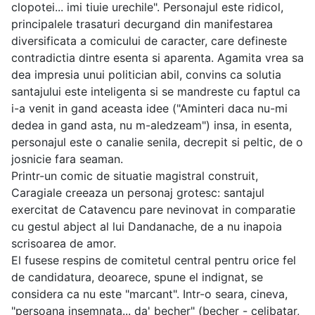
clopotei... imi tiuie urechile". Personajul este ridicol,
principalele trasaturi decurgand din manifestarea
diversificata a comicului de caracter, care defineste
contradictia dintre esenta si aparenta. Agamita vrea sa
dea impresia unui politician abil, convins ca solutia
santajului este inteligenta si se mandreste cu faptul ca
i-a venit in gand aceasta idee ("Aminteri daca nu-mi
dedea in gand asta, nu m-aledzeam") insa, in esenta,
personajul este o canalie senila, decrepit si peltic, de o
josnicie fara seaman.
Printr-un comic de situatie magistral construit,
Caragiale creeaza un personaj grotesc: santajul
exercitat de Catavencu pare nevinovat in comparatie
cu gestul abject al lui Dandanache, de a nu inapoia
scrisoarea de amor.
El fusese respins de comitetul central pentru orice fel
de candidatura, deoarece, spune el indignat, se
considera ca nu este "marcant". Intr-o seara, cineva,
"persoana insemnata... da' becher" (becher - celibatar,