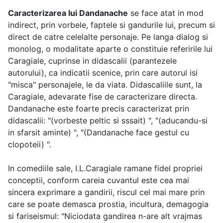
Caracterizarea lui Dandanache
se face atat in mod
indirect, prin vorbele, faptele si gandurile lui, precum si
direct de catre celelalte personaje. Pe langa dialog si
monolog, o modalitate aparte o constituie referirile lui
Caragiale, cuprinse in didascalii (parantezele
autorului), ca indicatii scenice, prin care autorul isi
"misca" personajele, le da viata. Didascaliile sunt, la
Caragiale, adevarate fise de caracterizare directa.
Dandanache este foarte precis caracterizat prin
didascalii: "(vorbeste peltic si sssait) ", "(aducandu-si
in sfarsit aminte) ", "(Dandanache face gestul cu
clopoteii) ".
In comediile sale, I.L.Caragiale ramane fidel propriei
conceptii, conform careia cuvantul este cea mai
sincera exprimare a gandirii, riscul cel mai mare prin
care se poate demasca prostia, incultura, demagogia
si fariseismul: "Niciodata gandirea n-are alt vrajmas