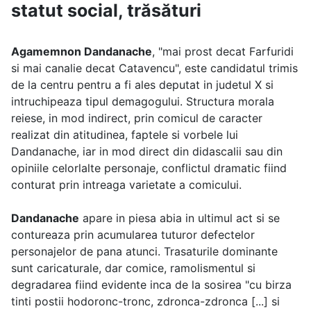
statut social, trăsături
Agamemnon Dandanache
, "mai prost decat Farfuridi
si mai canalie decat Catavencu", este candidatul trimis
de la centru pentru a fi ales deputat in judetul X si
intruchipeaza tipul demagogului. Structura morala
reiese, in mod indirect, prin comicul de caracter
realizat din atitudinea, faptele si vorbele lui
Dandanache, iar in mod direct din didascalii sau din
opiniile celorlalte personaje, conflictul dramatic fiind
conturat prin intreaga varietate a comicului.
Dandanache
apare in piesa abia in ultimul act si se
contureaza prin acumularea tuturor defectelor
personajelor de pana atunci. Trasaturile dominante
sunt caricaturale, dar comice, ramolismentul si
degradarea fiind evidente inca de la sosirea "cu birza
tinti postii hodoronc-tronc, zdronca-zdronca [...] si