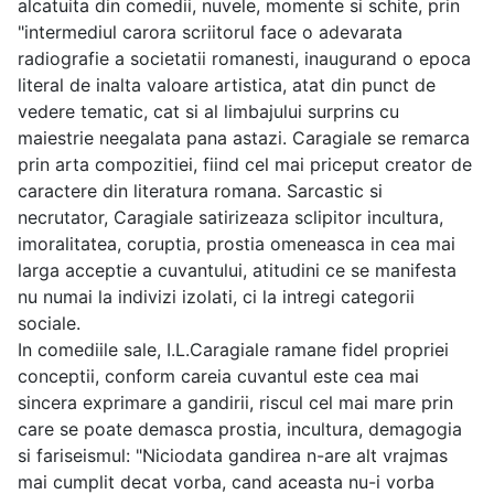
alcatuita din comedii, nuvele, momente si schite, prin
"intermediul carora scriitorul face o adevarata
radiografie a societatii romanesti, inaugurand o epoca
literal de inalta valoare artistica, atat din punct de
vedere tematic, cat si al limbajului surprins cu
maiestrie neegalata pana astazi. Caragiale se remarca
prin arta compozitiei, fiind cel mai priceput creator de
caractere din literatura romana. Sarcastic si
necrutator, Caragiale satirizeaza sclipitor incultura,
imoralitatea, coruptia, prostia omeneasca in cea mai
larga acceptie a cuvantului, atitudini ce se manifesta
nu numai la indivizi izolati, ci la intregi categorii
sociale.
In comediile sale, I.L.Caragiale ramane fidel propriei
conceptii, conform careia cuvantul este cea mai
sincera exprimare a gandirii, riscul cel mai mare prin
care se poate demasca prostia, incultura, demagogia
si fariseismul: "Niciodata gandirea n-are alt vrajmas
mai cumplit decat vorba, cand aceasta nu-i vorba