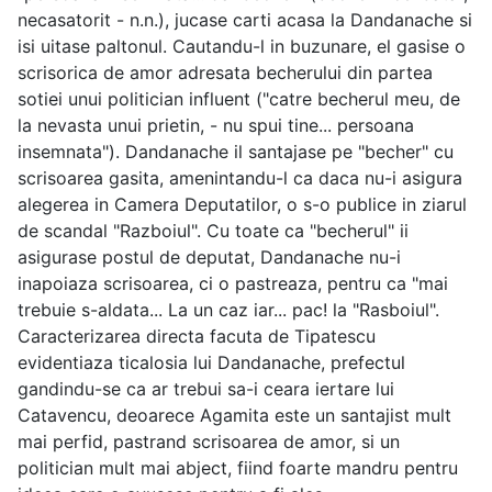
necasatorit - n.n.), jucase carti acasa la Dandanache si
isi uitase paltonul. Cautandu-l in buzunare, el gasise o
scrisorica de amor adresata becherului din partea
sotiei unui politician influent ("catre becherul meu, de
la nevasta unui prietin, - nu spui tine... persoana
insemnata"). Dandanache il santajase pe "becher" cu
scrisoarea gasita, amenintandu-l ca daca nu-i asigura
alegerea in Camera Deputatilor, o s-o publice in ziarul
de scandal "Razboiul". Cu toate ca "becherul" ii
asigurase postul de deputat, Dandanache nu-i
inapoiaza scrisoarea, ci o pastreaza, pentru ca "mai
trebuie s-aldata... La un caz iar... pac! la "Rasboiul".
Caracterizarea directa facuta de Tipatescu
evidentiaza ticalosia lui Dandanache, prefectul
gandindu-se ca ar trebui sa-i ceara iertare lui
Catavencu, deoarece Agamita este un santajist mult
mai perfid, pastrand scrisoarea de amor, si un
politician mult mai abject, fiind foarte mandru pentru