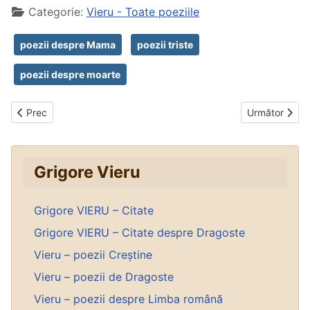
Categorie:
Vieru - Toate poeziile
poezii despre Mama
poezii triste
poezii despre moarte
Articol precedent: Nopțile mamei
Articolul urmă
Prec
Următor
Grigore Vieru
Grigore VIERU – Citate
Grigore VIERU – Citate despre Dragoste
Vieru – poezii Creștine
Vieru – poezii de Dragoste
Vieru – poezii despre Limba română