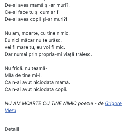
De-ai avea mamă şi-ar muri?!
Ce-ai face tu şi cum ar fi
De-ai avea copii şi-ar muri?!
Nu am, moarte, cu tine nimic.
Eu nici măcar nu te urăsc.
vei fi mare tu, eu voi fi mic.
Dar numai prin propria-mi viaţă trăiesc.
Nu frică. nu teamă-
Milă de tine mi-i.
Că n-ai avut niciodată mamă.
Că n-ai avut niciodată copii.
NU AM MOARTE CU TINE NIMIC poezie - de
Grigore
Vieru
Detalii