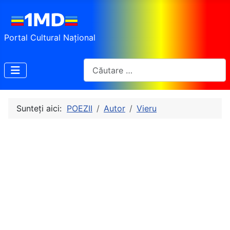
Portal Cultural Național
Cautare
Sunteți aici:
POEZII
Autor
Vieru