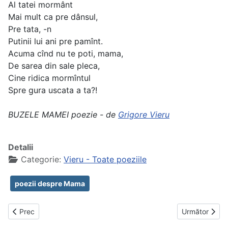
Al tatei mormânt
Mai mult ca pre dânsul,
Pre tata, -n
Putinii lui ani pre pamînt.
Acuma cînd nu te poti, mama,
De sarea din sale pleca,
Cine ridica mormîntul
Spre gura uscata a ta?!
BUZELE MAMEI poezie - de
Grigore Vieru
Detalii
Categorie:
Vieru - Toate poeziile
poezii despre Mama
Articol precedent: Bunica
Articolul urmă
Prec
Următor