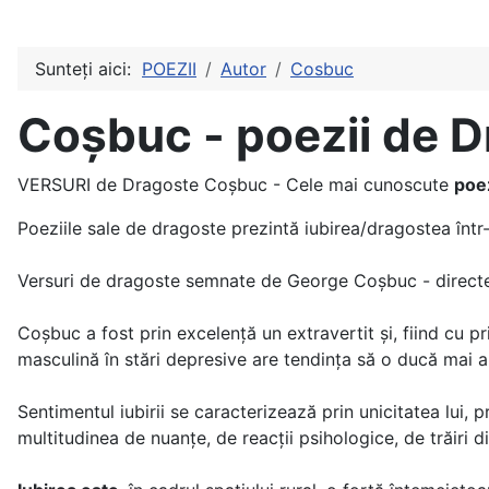
Sunteți aici:
POEZII
Autor
Cosbuc
Coșbuc - poezii de 
VERSURI de Dragoste Coșbuc - Cele mai cunoscute
poe
Poeziile sale de dragoste prezintă iubirea/dragostea înt
Versuri de dragoste semnate de George Coșbuc - directe, 
Coșbuc a fost prin excelență un ex­tra­vertit şi, fiind cu pri
masculină în stări depresive are tendința să o ducă mai a
Sentimentul iubirii se caracterizează prin unicitatea lui, 
multitudinea de nuanțe, de reacții psihologice, de trăiri 