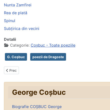
Nunta Zamfirei
Rea de plată
Spinul
Subțirica din vecini
Detalii
Categorie:
Coșbuc - Toate poeziile
G. Coșbuc
poezii de Dragoste
Articol precedent: Colindătorii
Prec
George Coșbuc
Biografie COȘBUC George