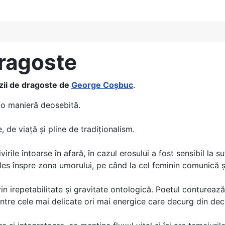
Dragoste
zii de dragoste de
George Coșbuc
.
r-o manieră deosebită.
de viață și pline de tradiționalism.
virile întoarse în afară, în cazul erosului a fost sensi­bil la 
les înspre zona umorului, pe când la cel feminin comunică şi
prin irepetabilitate şi gravitate ontologică. Poetul contureaz
dintre cele mai delicate ori mai energice care decurg din dec