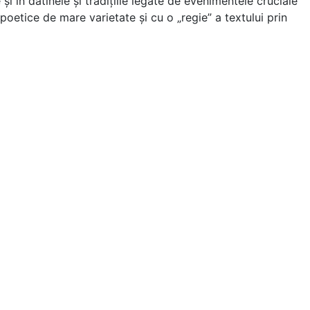
e şi în datinele şi tradițiile legate de evenimentele cruciale
 poetice de mare varietate şi cu o „regie” a textului prin