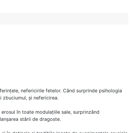
suferinţele, nefericirile fetelor. Când surprinde psihologia
 zbuciumul, şi nefericirea.
ă erosul în toate modulațiile sale, surprinzând
lanșarea stării de dragoste.