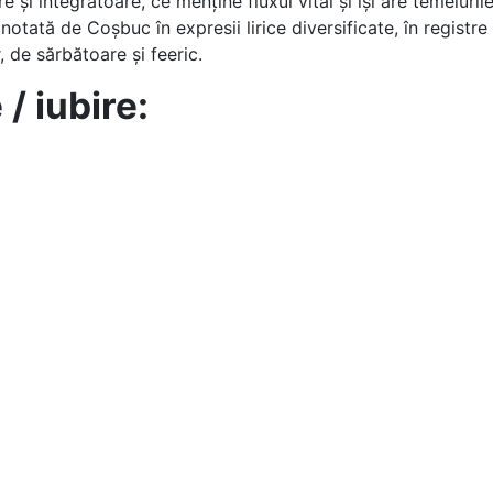
re şi integratoare, ce menține fluxul vital şi îşi are temeiuril
notată de Coșbuc în expresii lirice diversificate, în registre
, de sărbătoare şi feeric.
/ iubire: