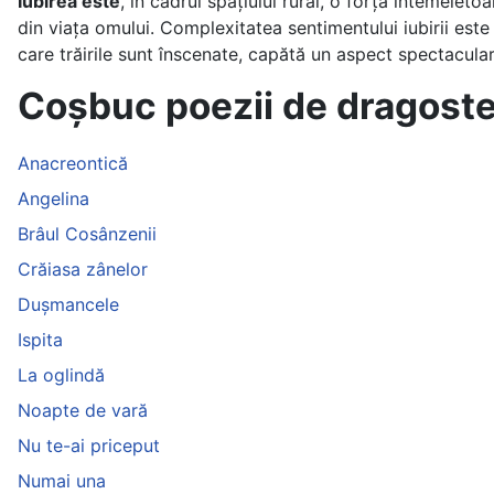
Iubirea este
, în cadrul spațiului rural, o forță întemeietoa
din viaţa omului. Complexitatea sentimentului iubirii este 
care trăirile sunt înscenate, capătă un aspect spectacular
Coșbuc poezii de dragoste 
Anacreontică
Angelina
Brâul Cosânzenii
Crăiasa zânelor
Dușmancele
Ispita
La oglindă
Noapte de vară
Nu te-ai priceput
Numai una