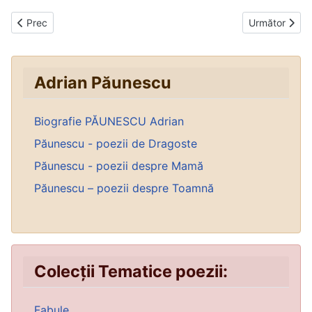
Articol precedent: Și totuși vine toamna
Articolul urmă
Prec
Următor
Adrian Păunescu
Biografie PĂUNESCU Adrian
Păunescu - poezii de Dragoste
Păunescu - poezii despre Mamă
Păunescu – poezii despre Toamnă
Colecții Tematice poezii:
Fabule