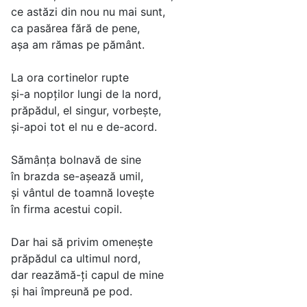
ce astăzi din nou nu mai sunt,
ca pasărea fără de pene,
așa am rămas pe pământ.
La ora cortinelor rupte
și-a nopților lungi de la nord,
prăpădul, el singur, vorbește,
și-apoi tot el nu e de-acord.
Sămânța bolnavă de sine
în brazda se-așează umil,
și vântul de toamnă lovește
în firma acestui copil.
Dar hai să privim omenește
prăpădul ca ultimul nord,
dar reazămă-ți capul de mine
și hai împreună pe pod.