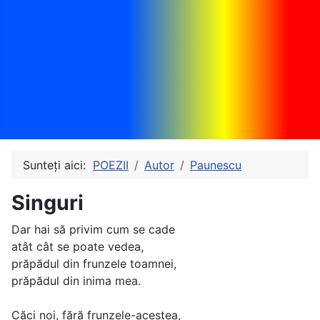
Sunteți aici:
POEZII
Autor
Paunescu
Singuri
Dar hai să privim cum se cade
atât cât se poate vedea,
prăpădul din frunzele toamnei,
prăpădul din inima mea.
Căci noi, fără frunzele-acestea,