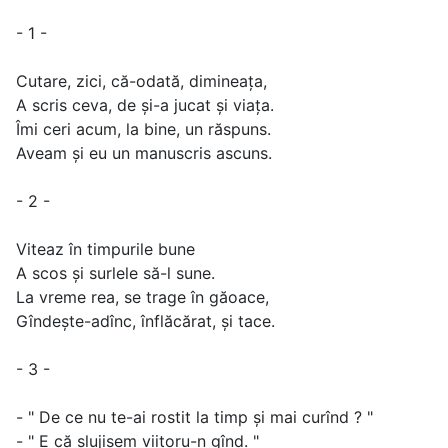
- 1 -
Cutare, zici, că-odată, dimineața,
A scris ceva, de și-a jucat și viața.
Îmi ceri acum, la bine, un răspuns.
Aveam și eu un manuscris ascuns.
- 2 -
Viteaz în timpurile bune
A scos și surlele să-l sune.
La vreme rea, se trage în găoace,
Gîndește-adînc, înflăcărat, și tace.
- 3 -
- " De ce nu te-ai rostit la timp și mai curînd ? "
- " E că slujisem viitoru-n gînd. "