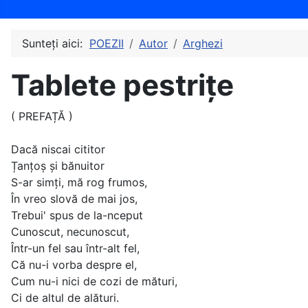
Sunteți aici:
POEZII
Autor
Arghezi
Tablete pestrițe
( PREFAȚĂ )
Dacă niscai cititor
Țanțoș și bănuitor
S-ar simți, mă rog frumos,
În vreo slovă de mai jos,
Trebui' spus de la-nceput
Cunoscut, necunoscut,
Într-un fel sau într-alt fel,
Că nu-i vorba despre el,
Cum nu-i nici de cozi de mături,
Ci de altul de alături.