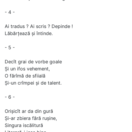
- 4 -
Ai tradus ? Ai scris ? Depinde !
Lăbărțează și întinde.
- 5 -
Decît grai de vorbe goale
Și un ifos vehement,
O fărîmă de sfiială
Și-un crîmpei și de talent.
- 6 -
Orişicît ar da din gură
Și-ar zbiera fără rușine,
Singura iscălitură