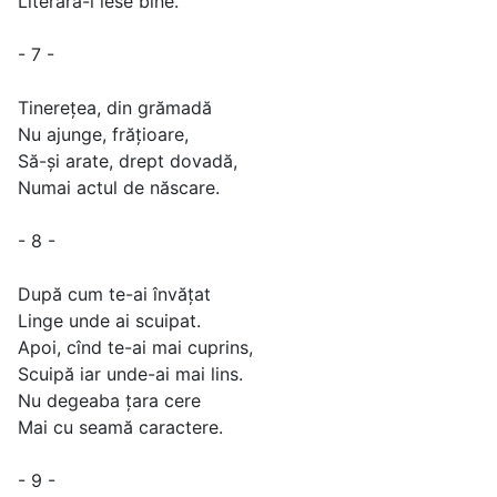
Literară-i iese bine.
- 7 -
Tinerețea, din grămadă
Nu ajunge, frățioare,
Să-și arate, drept dovadă,
Numai actul de născare.
- 8 -
După cum te-ai învățat
Linge unde ai scuipat.
Apoi, cînd te-ai mai cuprins,
Scuipă iar unde-ai mai lins.
Nu degeaba țara cere
Mai cu seamă caractere.
- 9 -