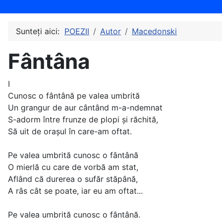
Sunteți aici:
POEZII
Autor
Macedonski
Fântâna
I
Cunosc o fântână pe valea umbrită
Un grangur de aur cântând m-a-ndemnat
S-adorm între frunze de plopi şi răchită,
Să uit de oraşul în care-am oftat.
Pe valea umbrită cunosc o fântână
O mierlă cu care de vorbă am stat,
Aflând că durerea o sufăr stăpână,
A râs cât se poate, iar eu am oftat...
Pe valea umbrită cunosc o fântână.