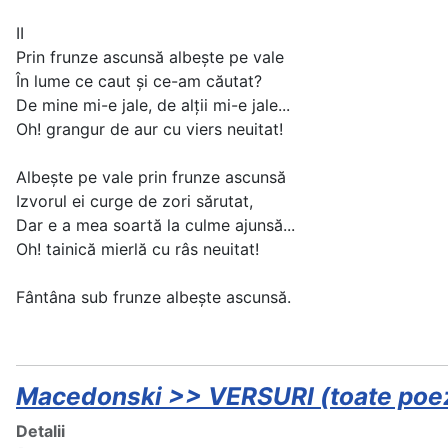
II
Prin frunze ascunsă albeşte pe vale
În lume ce caut şi ce-am căutat?
De mine mi-e jale, de alţii mi-e jale...
Oh! grangur de aur cu viers neuitat!
Albeşte pe vale prin frunze ascunsă
Izvorul ei curge de zori sărutat,
Dar e a mea soartă la culme ajunsă...
Oh! tainică mierlă cu râs neuitat!
Fântâna sub frunze albeşte ascunsă.
Macedonski >> VERSURI (toate poezii
Detalii