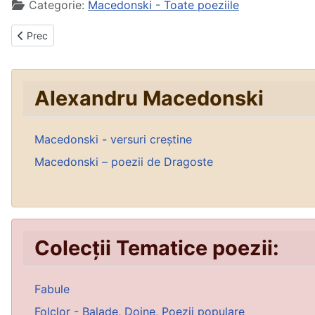
Categorie:
Macedonski - Toate poeziile
Articol precedent: Excelsior
Prec
Alexandru Macedonski
Macedonski - versuri creștine
Macedonski – poezii de Dragoste
Colecții Tematice poezii:
Fabule
Folclor - Balade, Doine, Poezii populare