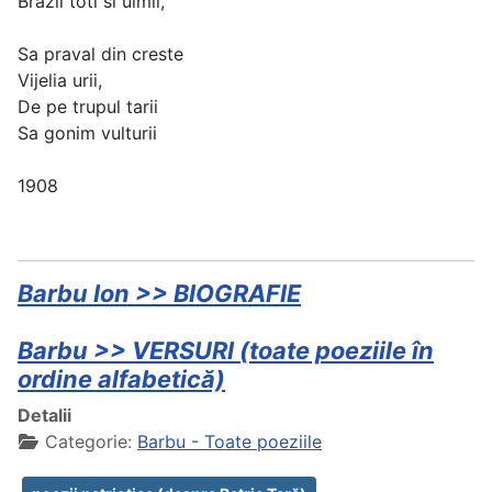
Brazii toti si ulmii,
Sa praval din creste
Vijelia urii,
De pe trupul tarii
Sa gonim vulturii
1908
Barbu Ion >> BIOGRAFIE
Barbu >> VERSURI (toate poeziile în
ordine alfabetică)
Detalii
Categorie:
Barbu - Toate poeziile