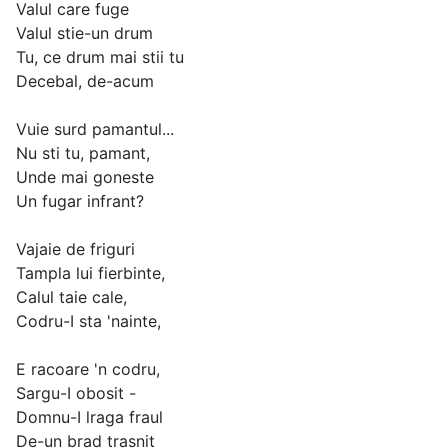
Valul care fuge
Valul stie-un drum
Tu, ce drum mai stii tu
Decebal, de-acum
Vuie surd pamantul...
Nu sti tu, pamant,
Unde mai goneste
Un fugar infrant?
Vajaie de friguri
Tampla lui fierbinte,
Calul taie cale,
Codru-I sta 'nainte,
E racoare 'n codru,
Sargu-I obosit -
Domnu-I lraga fraul
De-un brad trasnit