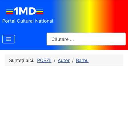
Portal Cultural Național
Cautare
Sunteți aici:
POEZII
Autor
Barbu