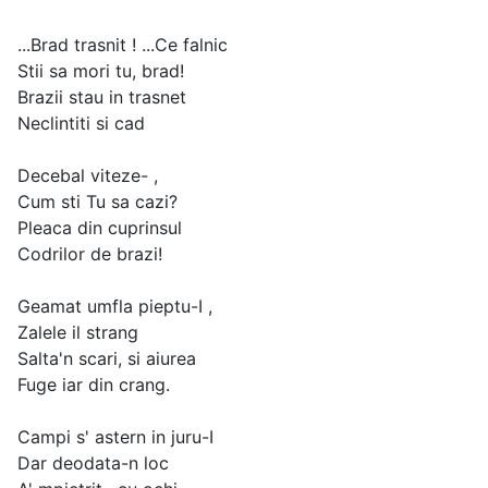
...Brad trasnit ! ...Ce falnic
Stii sa mori tu, brad!
Brazii stau in trasnet
Neclintiti si cad
Decebal viteze- ,
Cum sti Tu sa cazi?
Pleaca din cuprinsul
Codrilor de brazi!
Geamat umfla pieptu-I ,
Zalele il strang
Salta'n scari, si aiurea
Fuge iar din crang.
Campi s' astern in juru-I
Dar deodata-n loc