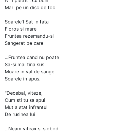
A' mpietrit , cu ochi
Mari pe un disc de foc
Soarele'I Sat in fata
Fioros si mare
Fruntea rezemandu-si
Sangerat pe zare
...Fruntea cand nu poate
Sa-si mai tina sus
Moare in val de sange
Soarele in apus.
"Decebal, viteze,
Cum sti tu sa spui
Mut a stat infrantul
De rusinea lui
...Neam viteax si slobod