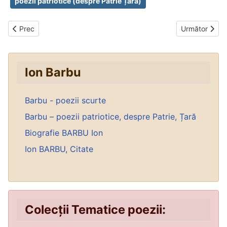
poezii patriotice (despre Patrie Țară)
Articol precedent: Cuvânt către poeți
Articolul urmă
Prec
Următor
Ion Barbu
Barbu - poezii scurte
Barbu – poezii patriotice, despre Patrie, Țară
Biografie BARBU Ion
Ion BARBU, Citate
Colecții Tematice poezii: