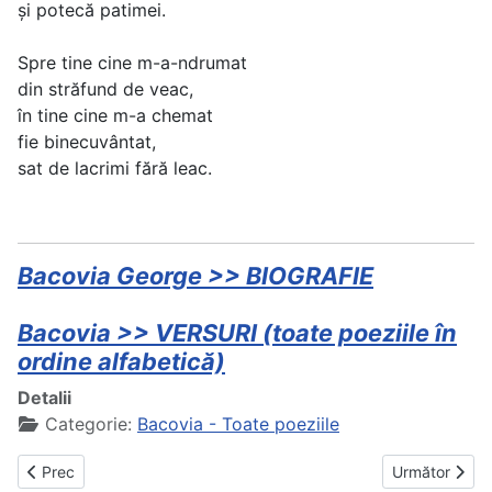
și potecă patimei.
Spre tine cine m-a-ndrumat
din străfund de veac,
în tine cine m-a chemat
fie binecuvântat,
sat de lacrimi fără leac.
Bacovia George >> BIOGRAFIE
Bacovia >> VERSURI (toate poeziile în
ordine alfabetică)
Detalii
Categorie:
Bacovia - Toate poeziile
Articol precedent: Trec zile
Articolul urmă
Prec
Următor