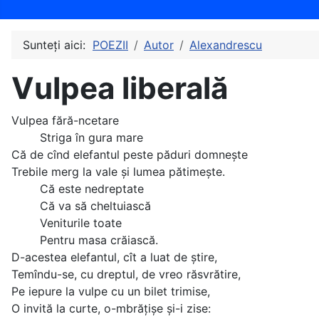
Sunteți aici:
POEZII
Autor
Alexandrescu
Vulpea liberală
Vulpea fără-ncetare
Striga în gura mare
Că de cînd elefantul peste păduri domnește
Trebile merg la vale și lumea pătimește.
Că este nedreptate
Că va să cheltuiască
Veniturile toate
Pentru masa crăiască.
D-acestea elefantul, cît a luat de știre,
Temîndu-se, cu dreptul, de vreo răsvrătire,
Pe iepure la vulpe cu un bilet trimise,
O invită la curte, o-mbrățișe și-i zise: