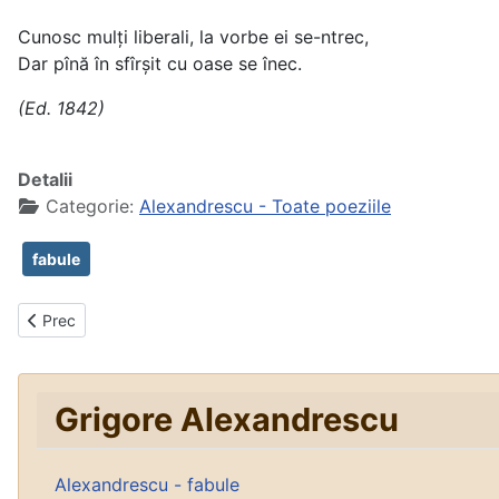
Cunosc mulți liberali, la vorbe ei se-ntrec,
Dar pînă în sfîrșit cu oase se înec.
(Ed. 1842)
Detalii
Categorie:
Alexandrescu - Toate poeziile
fabule
Articol precedent: Vânătorul
Prec
Grigore Alexandrescu
Alexandrescu - fabule