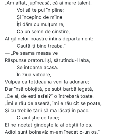
„Am aflat, jupîneasă, că ai mare talent.
Voi să te pui în pîine;
Și începînd de mîine
Îți dăm cu mulțumire,
Ca un semn de cinstire,
Al găinelor noastre întins departament:
Caută-ți bine treaba.“
— „Pe seama measa ve
Răspunse oratorul și, sărutîndu-i laba,
Se întoarse acasă.
În ziua viitoare,
Vulpea ca totdeauna veni la adunare;
Dar însă oblojită, pe subt barbă legată,
„Ce ai, de ești asfel?“ o întrebară toate.
„Îmi e rău de aseară, îmi e rău cît se poate,
Și cu trebile țării să mă lăsați în pace.
Craiul știe ce face;
El ne-ncetat gîndește la al obștii folos.
Adio! sunt bolnavă: m-am înecat c-un os.“