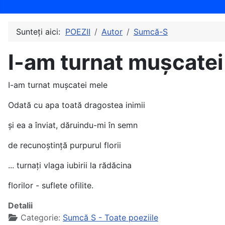
Sunteți aici:
POEZII
Autor
Sumcă-S
I-am turnat mușcatei 
I-am turnat mușcatei mele
Odată cu apa toată dragostea inimii
și ea a înviat, dăruindu-mi în semn
de recunoștință purpurul florii
... turnați vlaga iubirii la rădăcina
florilor - suflete ofilite.
Detalii
Categorie:
Sumcă S - Toate poeziile