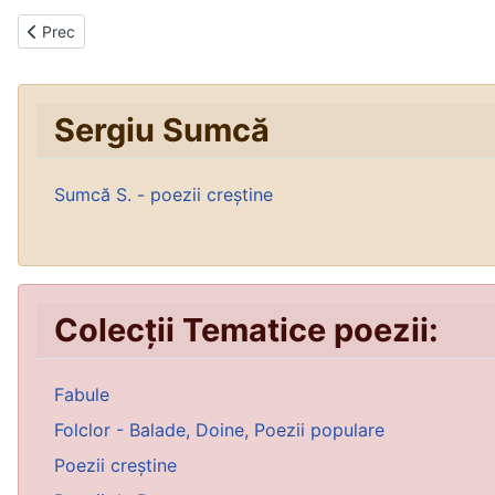
Articol precedent: Elixirul longevității ...
Prec
Sergiu Sumcă
Sumcă S. - poezii creștine
Colecții Tematice poezii:
Fabule
Folclor - Balade, Doine, Poezii populare
Poezii creștine