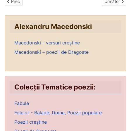
Articol precedent: Rondelul morii
Articolul urmă
Prec
Următor
Alexandru Macedonski
Macedonski - versuri creștine
Macedonski – poezii de Dragoste
Colecții Tematice poezii:
Fabule
Folclor - Balade, Doine, Poezii populare
Poezii creștine