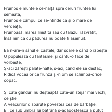
Frumos e muntele ce-nalță spre ceruri fruntea lui
semeață,
Frumos e câmpul ce se-ntinde ca și o mare de
verdeață,
Frumoasă, marea liniștită sau cu talazul răzvrătit,
Însă nimica cu pădurea nu poate fi asemuit.
Ea n-are-n sânul ei castele, dar soarele când o izbește
O populează cu fantasme, și cântu-o face de
vorbește,
Ș-aci zărești palate-nalte, ș-aci, când ele se desfac,
Ridică vocea orice frunză și-n om se schimbă-orice
copac.
Și câte gânduri nu deșteaptă câte-un stejar mai vechi,
ce știe
A veacurilor dispărute povestea cea de bărbăție,
El, ce sub umbra lui bătrână s-adăpostească a putut