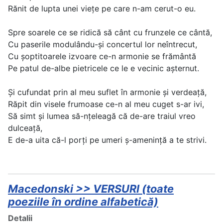
Rănit de lupta unei viețe pe care n-am cerut-o eu.
Spre soarele ce se ridică să cânt cu frunzele ce cântă,
Cu paserile modulându-și concertul lor neîntrecut,
Cu șoptitoarele izvoare ce-n armonie se frământă
Pe patul de-albe pietricele ce le e vecinic așternut.
Și cufundat prin al meu suflet în armonie și verdeață,
Răpit din visele frumoase ce-n al meu cuget s-ar ivi,
Să simt și lumea să-nțeleagă că de-are traiul vreo
dulceață,
E de-a uita că-l porți pe umeri ș-amenință a te strivi.
Macedonski >> VERSURI (toate
poeziile în ordine alfabetică)
Detalii