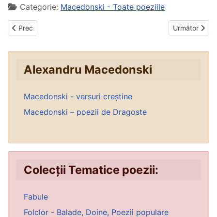
Categorie:
Macedonski - Toate poeziile
Articol precedent: Orașul mic te fură-ncet
Articolul urmă
Prec
Următor
Alexandru Macedonski
Macedonski - versuri creștine
Macedonski – poezii de Dragoste
Colecții Tematice poezii:
Fabule
Folclor - Balade, Doine, Poezii populare