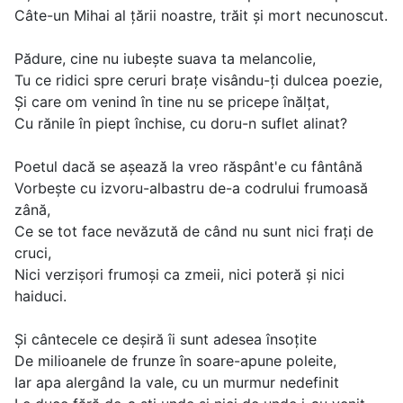
Câte-un Mihai al țării noastre, trăit și mort necunoscut.
Pădure, cine nu iubește suava ta melancolie,
Tu ce ridici spre ceruri brațe visându-ți dulcea poezie,
Și care om venind în tine nu se pricepe înălțat,
Cu rănile în piept închise, cu doru-n suflet alinat?
Poetul dacă se așează la vreo răspânt'e cu fântână
Vorbește cu izvoru-albastru de-a codrului frumoasă
zână,
Ce se tot face nevăzută de când nu sunt nici frați de
cruci,
Nici verzișori frumoși ca zmeii, nici poteră și nici
haiduci.
Și cântecele ce deșiră îi sunt adesea însoțite
De milioanele de frunze în soare-apune poleite,
Iar apa alergând la vale, cu un murmur nedefinit