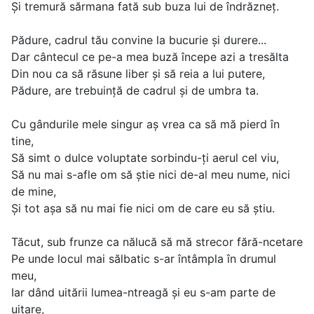
Și tremură sărmana fată sub buza lui de îndrăzneț.
Pădure, cadrul tău convine la bucurie și durere...
Dar cântecul ce pe-a mea buză începe azi a tresălta
Din nou ca să răsune liber și să reia a lui putere,
Pădure, are trebuință de cadrul și de umbra ta.
Cu gândurile mele singur aș vrea ca să mă pierd în
tine,
Să simt o dulce voluptate sorbindu-ți aerul cel viu,
Să nu mai s-afle om să știe nici de-al meu nume, nici
de mine,
Și tot așa să nu mai fie nici om de care eu să știu.
Tăcut, sub frunze ca nălucă să mă strecor fără-ncetare
Pe unde locul mai sălbatic s-ar întâmpla în drumul
meu,
Iar dând uitării lumea-ntreagă și eu s-am parte de
uitare,