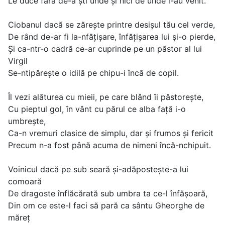
Le duce fără de-a ști unde și nici de unde i-au venit.
Ciobanul dacă se zărește printre desișul tău cel verde,
De rând de-ar fi la-nfățișare, înfățișarea lui și-o pierde,
Și ca-ntr-o cadră ce-ar cuprinde pe un păstor al lui
Virgil
Se-ntipărește o idilă pe chipu-i încă de copil.
Îl vezi alăturea cu mieii, pe care blând îi păstorește,
Cu pieptul gol, în vânt cu părul ce alba față i-o
umbrește,
Ca-n vremuri clasice de simplu, dar și frumos și fericit
Precum n-a fost până acuma de nimeni încă-nchipuit.
Voinicul dacă pe sub seară și-adăpostește-a lui
comoară
De dragoste înflăcărată sub umbra ta ce-l înfășoară,
Din om ce este-l faci să pară ca sântu Gheorghe de
măreț