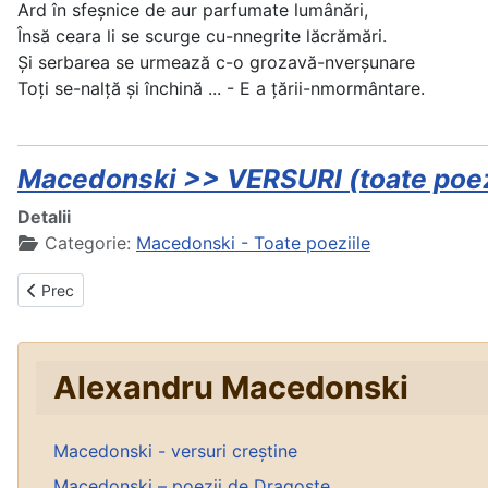
Ard în sfeşnice de aur parfumate lumânări,
Însă ceara li se scurge cu-nnegrite lăcrămări.
Şi serbarea se urmează c-o grozavă-nverșunare
Toţi se-nalţă şi închină ... - E a ţării-nmormântare.
Macedonski >> VERSURI (toate poezii
Detalii
Categorie:
Macedonski - Toate poeziile
Articol precedent: Avatar
Prec
Alexandru Macedonski
Macedonski - versuri creștine
Macedonski – poezii de Dragoste