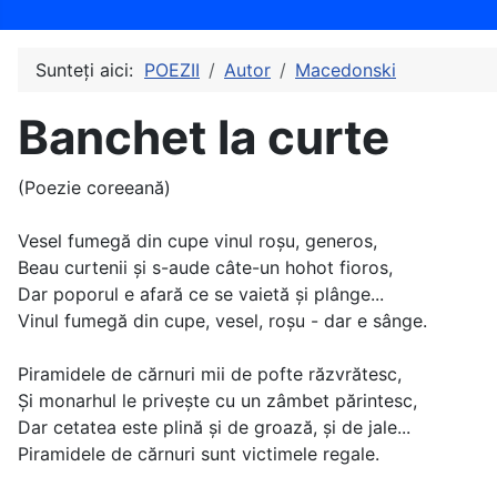
Sunteți aici:
POEZII
Autor
Macedonski
Banchet la curte
(Poezie coreeană)
Vesel fumegă din cupe vinul roşu, generos,
Beau curtenii şi s-aude câte-un hohot fioros,
Dar poporul e afară ce se vaietă şi plânge...
Vinul fumegă din cupe, vesel, roşu - dar e sânge.
Piramidele de cărnuri mii de pofte răzvrătesc,
Şi monarhul le priveşte cu un zâmbet părintesc,
Dar cetatea este plină şi de groază, şi de jale...
Piramidele de cărnuri sunt victimele regale.