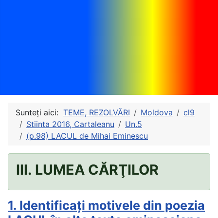
Sunteți aici:
TEME, REZOLVĂRI
Moldova
cl9
Stiinta 2016, Cartaleanu
Un.5
(p.98) LACUL de Mihai Eminescu
III. LUMEA CĂRŢILOR
1. Identificați motivele din poezia