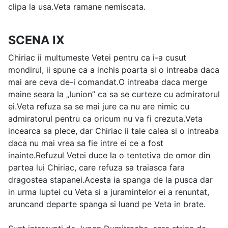
clipa la usa.Veta ramane nemiscata.
SCENA IX
Chiriac ii multumeste Vetei pentru ca i-a cusut
mondirul, ii spune ca a inchis poarta si o intreaba daca
mai are ceva de-i comandat.O intreaba daca merge
maine seara la „Iunion” ca sa se curteze cu admiratorul
ei.Veta refuza sa se mai jure ca nu are nimic cu
admiratorul pentru ca oricum nu va fi crezuta.Veta
incearca sa plece, dar Chiriac ii taie calea si o intreaba
daca nu mai vrea sa fie intre ei ce a fost
inainte.Refuzul Vetei duce la o tentetiva de omor din
partea lui Chiriac, care refuza sa traiasca fara
dragostea stapanei.Acesta ia spanga de la pusca dar
in urma luptei cu Veta si a juramintelor ei a renuntat,
aruncand departe spanga si luand pe Veta in brate.