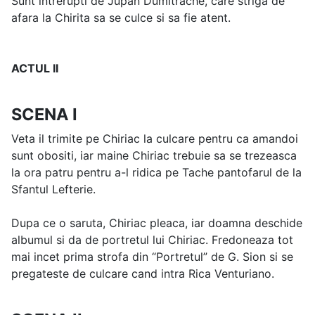
Sunt intrerupti de Jupan Dumitrache, care striga de
afara la Chirita sa se culce si sa fie atent.
ACTUL II
SCENA I
Veta il trimite pe Chiriac la culcare pentru ca amandoi
sunt obositi, iar maine Chiriac trebuie sa se trezeasca
la ora patru pentru a-l ridica pe Tache pantofarul de la
Sfantul Lefterie.
Dupa ce o saruta, Chiriac pleaca, iar doamna deschide
albumul si da de portretul lui Chiriac. Fredoneaza tot
mai incet prima strofa din “Portretul” de G. Sion si se
pregateste de culcare cand intra Rica Venturiano.