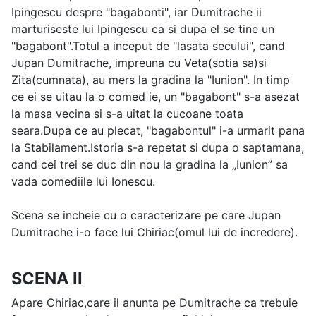
Ipingescu despre "bagabonti", iar Dumitrache ii
marturiseste lui Ipingescu ca si dupa el se tine un
"bagabont".Totul a inceput de "lasata secului", cand
Jupan Dumitrache, impreuna cu Veta(sotia sa)si
Zita(cumnata), au mers la gradina la "Iunion". In timp
ce ei se uitau la o comed ie, un "bagabont" s-a asezat
la masa vecina si s-a uitat la cucoane toata
seara.Dupa ce au plecat, "bagabontul" i-a urmarit pana
la Stabilament.Istoria s-a repetat si dupa o saptamana,
cand cei trei se duc din nou la gradina la „Iunion” sa
vada comediile lui Ionescu.
Scena se incheie cu o caracterizare pe care Jupan
Dumitrache i-o face lui Chiriac(omul lui de incredere).
SCENA II
Apare Chiriac,care il anunta pe Dumitrache ca trebuie