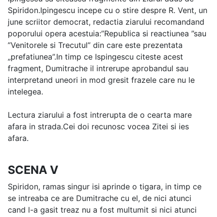
Spiridon.Ipingescu incepe cu o stire despre R. Vent, un
june scriitor democrat, redactia ziarului recomandand
poporului opera acestuia:”Republica si reactiunea ”sau
”Venitorele si Trecutul” din care este prezentata
„prefatiunea”.In timp ce Ispingescu citeste acest
fragment, Dumitrache il intrerupe aprobandul sau
interpretand uneori in mod gresit frazele care nu le
intelegea.
Lectura ziarului a fost intrerupta de o cearta mare
afara in strada.Cei doi recunosc vocea Zitei si ies
afara.
SCENA V
Spiridon, ramas singur isi aprinde o tigara, in timp ce
se intreaba ce are Dumitrache cu el, de nici atunci
cand l-a gasit treaz nu a fost multumit si nici atunci