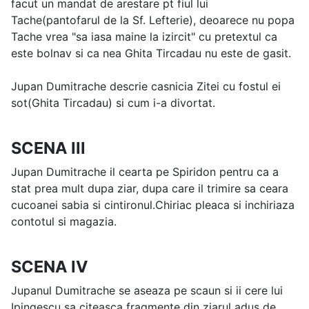
facut un mandat de arestare pt fiul lui
Tache(pantofarul de la Sf. Lefterie), deoarece nu popa
Tache vrea "sa iasa maine la izircit" cu pretextul ca
este bolnav si ca nea Ghita Tircadau nu este de gasit.
Jupan Dumitrache descrie casnicia Zitei cu fostul ei
sot(Ghita Tircadau) si cum i-a divortat.
SCENA III
Jupan Dumitrache il cearta pe Spiridon pentru ca a
stat prea mult dupa ziar, dupa care il trimire sa ceara
cucoanei sabia si cintironul.Chiriac pleaca si inchiriaza
contotul si magazia.
SCENA IV
Jupanul Dumitrache se aseaza pe scaun si ii cere lui
Ipingescu sa citeasca fragmente din ziarul adus de