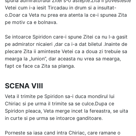
spuna admiratorului Zitei s-o astepte.Zita ii povesteste
Vetei cum i-a iesit Tircadau in drum si a insultat-
o.Doar ca Veta nu prea era atenta la ce-i spunea Zita
pe motiv ca e bolnava.
Se intoarce Spiridon care-i spune Zitei ca nu l-a gasit
pe admirator nicaieri ,dar ca i-a dat biletul .Inainte de
plecare Zita ii aminteste Vetei ca a doua zi trebuie sa
mearga la „Iunion”, dar aceasta nu vrea sa mearga,
fapt ce face ca Zita sa planga.
SCENA VIII
Veta il trimite pe Spiridon sa-i duca mondirul lui
Chiriac si pe urma il trimite sa se culce.Dupa ce
Spiridon pleaca, Veta merge incet la fereastra, se uita
in curte si pe urma se intoarce ganditoare.
Porneste sa iasa cand intra Chiriac, care ramane o