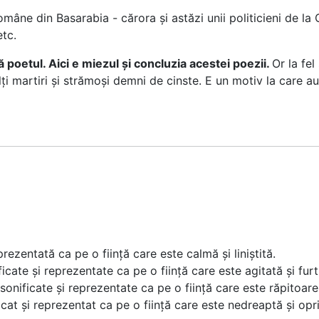
mâne din Basarabia - cărora și astăzi unii politicieni de la 
tc.
poetul. Aici e miezul și concluzia acestei poezii.
Or la fe
i martiri și strămoși demni de cinste. E un motiv la care au
zentată ca pe o ființă care este calmă și liniștită.
ificate și reprezentate ca pe o ființă care este agitată și fur
ersonificate și reprezentate ca pe o ființă care este răpitoar
icat și reprezentat ca pe o ființă care este nedreaptă și op