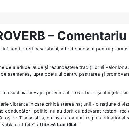
ROVERB – Comentariu
i influenți poeți basarabeni, a fost cunoscut pentru promovar
ne de a aduce laude și recunoaștere tradițiilor și valorilor
de asemenea, lupta poetului pentru păstrarea și promovarea id
ru a sublinia mesajul puternic al proverbelor și al înțelepciu
ie vibrantă în care critică starea națiunii - o națiune divi
d conducătorii politici nu au dorit cu adevarat restabilirea 
 roșie - Transnistria, cu instalarea unui regim antinațional 
 sabia nu-l taie“. /
Uite că l-au tăiat
.”