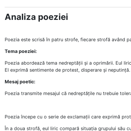
Analiza poeziei
Poezia este scrisă în patru strofe, fiecare strofă având p
Tema poeziei:
Poezia abordează tema nedreptății și a oprimării. Eul liri
El exprimă sentimente de protest, disperare și neputință.
Mesaj poetic:
Poezia transmite mesajul că nedreptățile nu trebuie tolera
Poezia începe cu o serie de exclamații care exprimă prot
În a doua strofă, eul liric compară situația grupului său