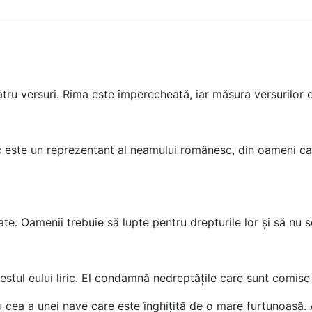
atru versuri. Rima este împerecheată, iar măsura versurilor e
c este un reprezentant al neamului românesc, din oameni care
te. Oamenii trebuie să lupte pentru drepturile lor și să nu se
estul eului liric. El condamnă nedreptățile care sunt comis
 cu cea a unei nave care este înghițită de o mare furtunoas