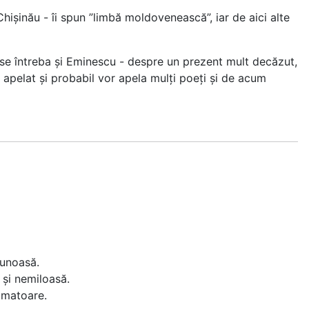
Chișinău - îi spun ”limbă moldovenească”, iar de aici alte
l se întreba și Eminescu - despre un prezent mult decăzut,
 apelat și probabil vor apela mulți poeți și de acum
tunoasă.
e și nemiloasă.
rimatoare.