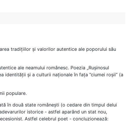
ea tradițiilor și valorilor autentice ale poporului său
 autentice ale neamului românesc. Poezia „Ruşinosul
entității și a culturii naționale în fața ”ciumei roșii” (a
nii populare.
zată în două state românești (o cedare din timpul delui
adevarurilor istorice - astfel aparând un stat nou,
secesionist. Astfel celebrul poet - concluzionează: