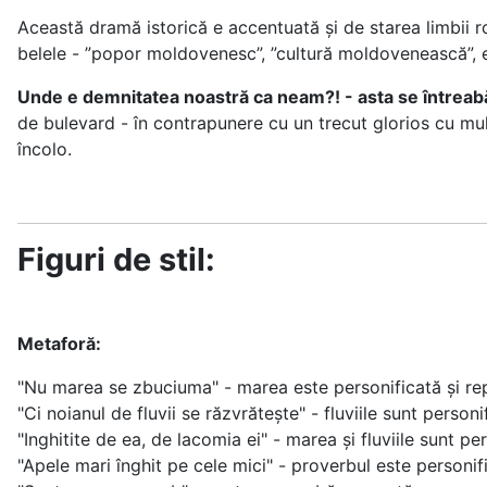
Această dramă istorică e accentuată și de starea limbii ro
belele - ”popor moldovenesc”, ”cultură moldovenească”, e
Unde e demnitatea noastră ca neam?! - asta se întreabă 
de bulevard - în contrapunere cu un trecut glorios cu mulț
încolo.
Figuri de stil:
Metaforă:
"Nu marea se zbuciuma" - marea este personificată și repre
"Ci noianul de fluvii se răzvrătește" - fluviile sunt person
"Inghitite de ea, de lacomia ei" - marea și fluviile sunt p
"Apele mari înghit pe cele mici" - proverbul este personif