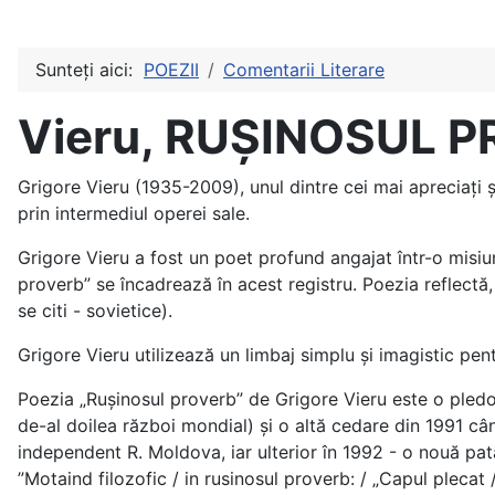
Sunteți aici:
POEZII
Comentarii Literare
Vieru, RUȘINOSUL P
Grigore Vieru (1935-2009), unul dintre cei mai apreciați ș
prin intermediul operei sale.
Grigore Vieru a fost un poet profund angajat într-o misiu
proverb” se încadrează în acest registru. Poezia reflectă, 
se citi - sovietice).
Grigore Vieru utilizează un limbaj simplu și imagistic pent
Poezia „Ruşinosul proverb” de Grigore Vieru este o pledoar
de-al doilea război mondial) și o altă cedare din 1991 cân
independent R. Moldova, iar ulterior în 1992 - o nouă pată
”Motaind filozofic / in rusinosul proverb: / „Capul plecat /