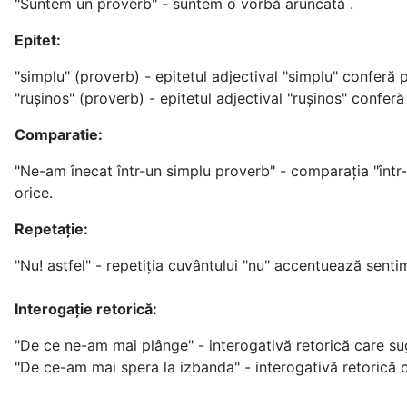
"Suntem un proverb" - suntem o vorbă aruncată .
Epitet:
"simplu" (proverb) - epitetul adjectival "simplu" conferă 
"rușinos" (proverb) - epitetul adjectival "rușinos" confer
Comparatie:
"Ne-am înecat într-un simplu proverb" - comparația "într-
orice.
Repetație:
"Nu! astfel" - repetiția cuvântului "nu" accentuează sentime
Interogație retorică:
"De ce ne-am mai plânge" - interogativă retorică care sug
"De ce-am mai spera la izbanda" - interogativă retorică ca