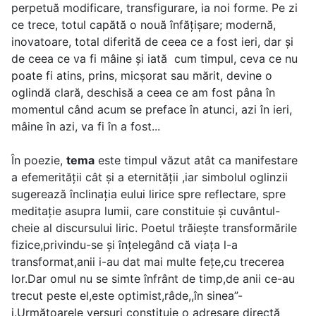
perpetuă modificare, transfigurare, ia noi forme. Pe zi
ce trece, totul capătă o nouă înfățișare; modernă,
inovatoare, total diferită de ceea ce a fost ieri, dar și
de ceea ce va fi mâine și iată cum timpul, ceva ce nu
poate fi atins, prins, micșorat sau mărit, devine o
oglindă clară, deschisă a ceea ce am fost pâna în
momentul când acum se preface în atunci, azi în ieri,
mâine în azi, va fi în a fost...
În poezie,
tema
este timpul văzut atât ca manifestare
a efemerităţii cât şi a eternităţii ,iar simbolul oglinzii
sugerează înclinaţia eului lirice spre reflectare, spre
meditaţie asupra lumii, care constituie şi cuvântul-
cheie al discursului liric. Poetul trăiește transformările
fizice,privindu-se și înțelegând că viața l-a
transformat,anii i-au dat mai multe fețe,cu trecerea
lor.Dar omul nu se simte înfrânt de timp,de anii ce-au
trecut peste el,este optimist,râde,,în sinea”-
i.Următoarele versuri constituie o adresare directă