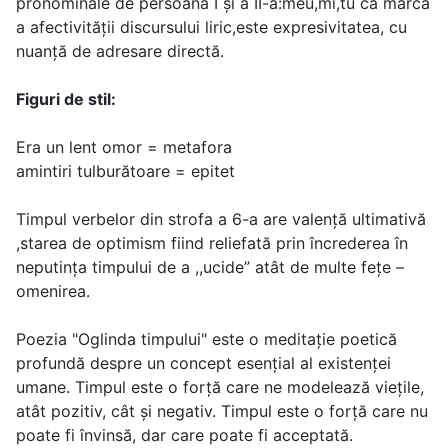
pronominale de persoana I şi a II-a:meu,mi,tu ca marcă
a afectivităţii discursului liric,este expresivitatea, cu
nuanță de adresare directă.
Figuri de stil:
Era un lent omor = metafora
amintiri tulburătoare = epitet
Timpul verbelor din strofa a 6-a are valență ultimativă
,starea de optimism fiind reliefată prin încrederea în
neputința timpului de a ,,ucide” atât de multe fețe –
omenirea.
Poezia "Oglinda timpului" este o meditație poetică
profundă despre un concept esențial al existenței
umane. Timpul este o forță care ne modelează viețile,
atât pozitiv, cât și negativ. Timpul este o forță care nu
poate fi învinsă, dar care poate fi acceptată.