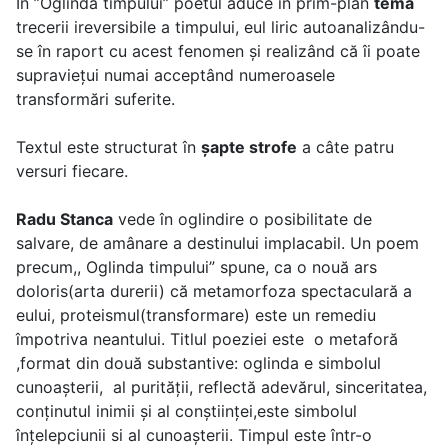
În ”Oglinda timpului” poetul aduce în prim-plan
tema
trecerii ireversibile a timpului, eul liric autoanalizându-
se în raport cu acest fenomen și realizând că îi poate
supraviețui numai acceptând numeroasele
transformări suferite.
Textul este structurat în
șapte strofe
a câte patru
versuri fiecare.
Radu Stanca
vede în oglindire o posibilitate de
salvare, de amânare a destinului implacabil. Un poem
precum,, Oglinda timpului” spune, ca o nouă ars
doloris(arta durerii) că metamorfoza spectaculară a
eului, proteismul(transformare) este un remediu
împotriva neantului. Titlul poeziei este o metaforă
,format din două substantive: oglinda e simbolul
cunoaşterii, al purității, reflectă adevărul, sinceritatea,
conţinutul inimii şi al conştiinţei,este simbolul
înţelepciunii si al cunoaşterii. Timpul este într-o