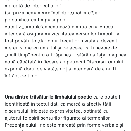
marcată de interjecția,,o!”-
(surpriză,nedumerire,încântare,mâhnire?)iar
personificarea timpului prin
vocativ.,,timpule”accentuează emoția eului,vocea
interioară asigură muzicalitatea versurilor.Timpul i-a
fost povățuitor,dar omul trecut prin viață a devenit
mereu și mereu un altul și de aceea va fi nevoie de
,,mult timp”,pentru a-i răpune,a-i sfărâma fața,imaginea
nouă căpătată în fiecare an petrecut.Discursul omului
exprimă dorul de viață,emoția interioară de a nu fi
înfrânt de timp.
Una dintre trăsăturile limbajului poetic
care poate fi
identificată în textul dat, ca marcă a afectivităţii
discursului liric,este expresivitatea, obţinută cu
ajutorul folosirii sensurilor figurate ai termenilor
Prezenţa eului liric este marcată prin forme verbale şi