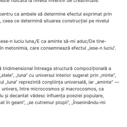
te ridicată la nivelul inventiv de creativitate.
, pentru ca ambele să determine efectul exprimat prin
 ceea ce determină situarea construcţiei pe nivelul
e iese-n luciu luna,/E ca aminte să-mi aduc/De tine-
s în metonimia, care consemnează efectul „iese-n luciu“.
ază tridimensional întreaga structură compoziţională a
stele“, „luna“ cu universul interior sugerat prin „minte“,
l „luna“ reprezintă conştiinţa universală, iar „aminte“ —
 şi univers, între microcosmos şi macrocosmos, ca
plu şi decantat vădesc influenţa poeziei populare,
bat în geam“, „se cutremur plopii“, „Înseninându-mi