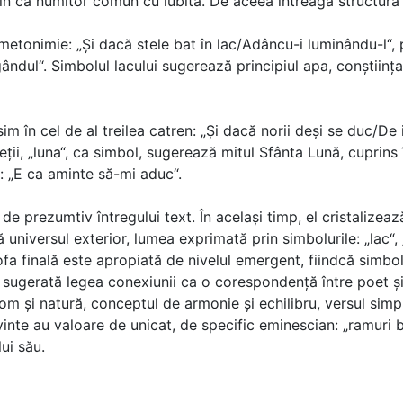
in ca numitor comun cu iubita. De aceea întreaga structură es
 metonimie: „Şi dacă stele bat în lac/Adâncu-i luminându-l“
ul“. Simbolul lacului sugerează principiul apa, conştiinţa,
sim în cel de al treilea catren: „Şi dacă norii deşi se duc/D
ieţii, „luna“, ca simbol, sugerează mitul Sfânta Lună, cuprin
 „E ca aminte să-mi aduc“.
 de prezumtiv întregului text. În acelaşi timp, el cristalize
ă universul exterior, lumea exprimată prin simbolurile: „lac“, „
fa finală este apropiată de nivelul emergent, fiindcă simbolu
mp, sugerată legea conexiunii ca o corespondenţă între poet
 om şi natură, conceptul de armonie şi echilibru, versul sim
vinte au valoare de unicat, de specific eminescian: „ramuri 
ui său.