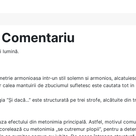
 Comentariu
i lumină.
imetrie armonioasa intr-un stil solemn si armonios, alcatuie
iar calea mantuirii de zbuciumul sufletesc este cautata tot in 
egia ”Şi dacă...” este structurată pe trei strofe, alcătuite di
za efectului din metonimia principală. Astfel, motivul comun
se corelează cu metonimia „se cutremur plopii“, pentru a dete