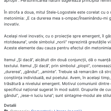
apropii“. Personificarea naturii sugerează principiul femin
În strofa a doua, mitul Stele-Logostele este corelat cu o
metonimia: „E ca durerea mea s-ompac/Înseninându-mi gând
inovativ.
Acelaşi nivel inovativ, cu o proiecţie spre emergent, îl gă
ntotdeauna“, unde simbolul „norii“ reprezintă greutăţile v
Aceste elemente dau cauza pentru efectul din metonimia:
Itemul „Şi dacă“, alcătuit din două conjuncţii, dă o nuanţă
textului. Itemul „Şi dacă“, prin simbolul „plopii“, conexeaz
„durerea“, „gândul“, „aminte“. Trebuie să remarcăm că stro
conştiinţa individuală, eul poetului. Avem, în acelaşi ti
trăsătură a nivelului emergent. Motivul comuniunii dintre
specificul naţional sugerat în mod subtil. Grupurile de cu
gândul“, „iese-n luciu luna“; sunt sintagme-modul ale stilul
Detalii