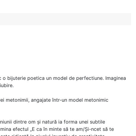
sc o bijuterie poetica un model de perfectiune. Imaginea
iubire.
n trei metonimii, angajate într-un model metonimic
iunii dintre om şi natură ia forma unei subtile
rmina efectul „E ca în minte să te am/Şi-ncet să te