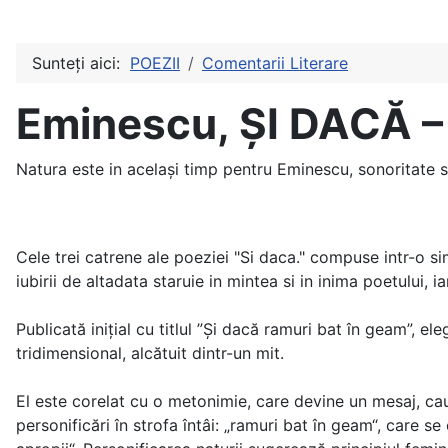
Sunteți aici:
POEZII
Comentarii Literare
Eminescu, ȘI DACĂ –
Natura este in același timp pentru Eminescu, sonoritate s
Cele trei catrene ale poeziei "Si daca." compuse intr-o s
iubirii de altadata staruie in mintea si in inima poetului, 
Publicată inițial cu titlul ”Şi dacă ramuri bat în geam”, el
tridimensional, alcătuit dintr-un mit.
El este corelat cu o metonimie, care devine un mesaj, cau
personificări în strofa întâi: „ramuri bat în geam“, care 