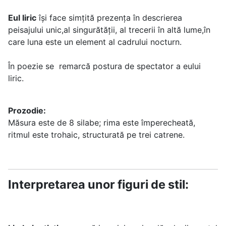
Eul liric
îşi face simţită prezenţa în descrierea
peisajului unic,al singurătății, al trecerii în altă lume,în
care luna este un element al cadrului nocturn.
În poezie se remarcă postura de spectator a eului
liric.
Prozodie:
Măsura este de 8 silabe; rima este împerecheată,
ritmul este trohaic, structurată pe trei catrene.
Interpretarea unor figuri de stil: