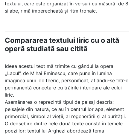
textului, care este organizat în versuri cu măsură de 8
silabe, rimă împerecheată şi ritm trohaic.
Compararea textului liric cu o altă
operă studiată sau citită
Ideea acestui text mă trimite cu gândul la opera
,,Lacul’’, de Mihai Eminescu, care pune în lumină
imaginea unui loc feeric, personificat, aflându-se într-o
permanentă conectare cu trăirile interioare ale eului
liric.
Asemănarea o reprezintă tipul de peisaj descris:
peisajele din natură, ce au în centrul lor apa, element
primordial, simbol al vieții, al regenerării și al purității.
O deosebire dintre cele două texte constă în temele
poeziilor: textul lui Arghezi abordează tema