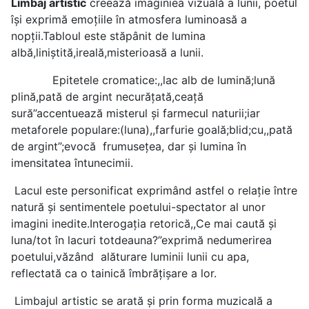
Limbaj artistic
creează imaginiea vizuală a lunii, poetul
îşi exprimă emoţiile în atmosfera luminoasă a
nopții.Tabloul este stăpânit de lumina
albă,liniștită,ireală,misterioasă a lunii.
Epitetele cromatice:,,lac alb de lumină;lună
plină,pată de argint necurățată,ceață
sură”accentuează misterul și farmecul naturii;iar
metaforele populare:(luna),,farfurie goală;blid;cu,,pată
de argint”;evocă frumusețea, dar și lumina în
imensitatea întunecimii.
Lacul este personificat exprimând astfel o relaţie între
natură şi sentimentele poetului-spectator al unor
imagini inedite.Interogația retorică,,Ce mai caută și
luna/tot în lacuri totdeauna?”exprimă nedumerirea
poetului,văzând alăturare luminii lunii cu apa,
reflectată ca o tainică îmbrățișare a lor.
Limbajul artistic se arată şi prin forma muzicală a