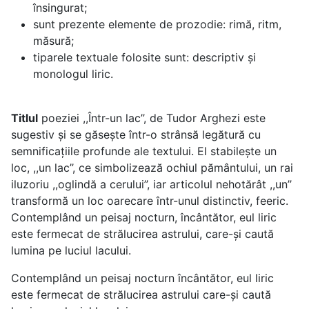
însingurat;
sunt prezente elemente de prozodie: rimă, ritm,
măsură;
tiparele textuale folosite sunt: descriptiv și
monologul liric.
Titlul
poeziei ,,Într-un lac’’, de Tudor Arghezi este
sugestiv și se găsește într-o strânsă legătură cu
semnificațiile profunde ale textului. El stabilește un
loc, ,,un lac’’, ce simbolizează ochiul pământului, un rai
iluzoriu ,,oglindă a cerului’’, iar articolul nehotărât ,,un’’
transformă un loc oarecare într-unul distinctiv, feeric.
Contemplând un peisaj nocturn, încântător, eul liric
este fermecat de strălucirea astrului, care-și caută
lumina pe luciul lacului.
Contemplând un peisaj nocturn încântător, eul liric
este fermecat de strălucirea astrului care-și caută