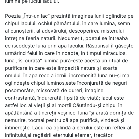
lumina pe luciul lacului.
Poezia „Într-un lac“ prezintă imaginea lunii oglindite pe
chipul lacului, ochiul pământului, în care lumina, semn
al cunoșterii, al adevărului, descoperirea misterului
întreține feeria naturii. Nedumerit, poetul se întreabă
ce iscodește luna prin apa lacului. Răspunsul îl găsește
urmărind felul în care în noapte, în timpul miraculos,
luna ,,își curăță” lumina pură-este acesta un ritual de
purificare în care este limpezită natura și soarta
omului. În apa rece a iernii, încremenită luna nu-și mai
oglindește chipul luminos,este înconjurată de neguri
posomorâte, micșorată de dureri, imagine
contrastantă, îndurerată, lipsită de viață; lacul este
astfel loc al vieții și al morții.Căutându-și chipul în
apă,fântână a tinereții veșnice, luna își arată dorința de
nemurire, tocmai pentru că apa purifică, vindecă şi
întinereşte. Lacul ca oglindă a cerului este un reflex al
infinitului,al regăsirii eternului efemer, trecător.