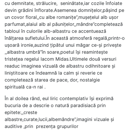
cu demnitate, strălucire, seninătate,iar cozile înfoiate
devin grădini înflorate.Asemenea domnițelor,pășind pe
un covor floral,,cu albe romanițe”,mușețelul alb ușor
parfumat,alaiul alb al păunițelor,,mândre”completează
tabloul în culorile alb-albastru ce accentuează
înălțarea sufletului.În această atmosferă regală,printr-o
ușoară ironie,auzind țipătul unui măgar ce-și privește
,,albastra umbră”în soare,poetul își reamintește
tristețea regelui lacom Midas.Ultimele două versuri
readuc imaginea vizuală de albastru odihnitoare și
liniștitoare ce îndeamnă la calm și reverie ce
completează starea de pace, dor, nostalgie
spirituală ca-n rai .
În al doilea rând, eul liric contemplativ își exprimă
bucuria de a descrie o natură paradisiacă prin
epitete:,,creste
albastre,curate,lucii,albemândre”,imagini vizuale și
auditive ,prin prezența grupurilor