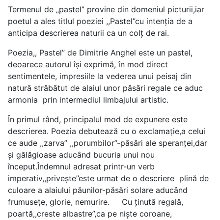
Termenul de „pastel” provine din domeniul picturii,iar
poetul a ales titlul poeziei ,,Pastel”cu intenția de a
anticipa descrierea naturii ca un colț de rai.
Poezia,, Pastel” de Dimitrie Anghel este un pastel,
deoarece autorul își exprimă, în mod direct
sentimentele, impresiile la vederea unui peisaj din
natură străbătut de alaiul unor păsări regale ce aduc
armonia prin intermediul limbajului artistic.
În primul rând, principalul mod de expunere este
descrierea. Poezia debutează cu o exclamație,a celui
ce aude ,,zarva” ,,porumbilor”-păsări ale speranței,dar
și gălăgioase aducând bucuria unui nou
început.Îndemnul adresat printr-un verb
imperativ,,privește”este urmat de o descriere plină de
culoare a alaiului păunilor-păsări solare aducând
frumuseţe, glorie, nemurire. Cu ținută regală,
poartă,,creste albastre”,ca pe niște coroane,