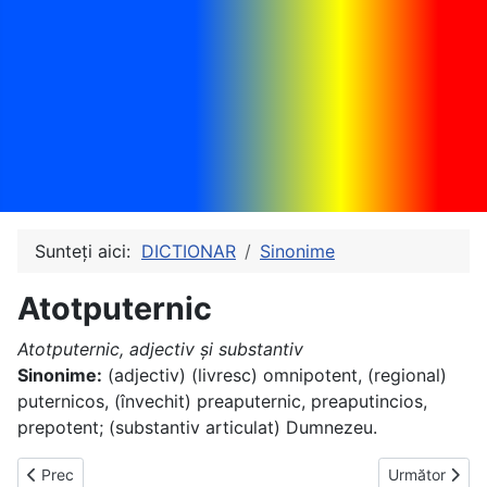
Sunteți aici:
DICTIONAR
Sinonime
Atotputernic
Atotputernic, adjectiv și substantiv
Sinonime:
(adjectiv) (livresc) omnipotent, (regional)
puternicos, (învechit) preaputernic, preaputincios,
prepotent; (substantiv articulat) Dumnezeu.
Articol precedent: Atemporal
Articolul urmă
Prec
Următor