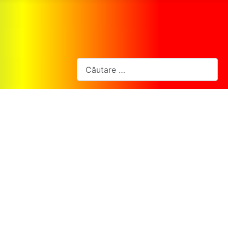
Cautare