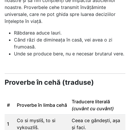
noastre și să fim conștienți de impactul asocierilor
noastre. Proverbele cehe transmit învățăminte
universale, care ne pot ghida spre luarea deciziilor
înțelepte în viață.
Răbdarea aduce lauri.
Când râzi de dimineața în casă, vei avea o zi
frumoasă.
Unde se produce bere, nu e necesar brutarul vere.
Proverbe în cehă (traduse)
Traducere literală
#
Proverbe în limba cehă
(cuvânt cu cuvânt)
Co si myslíš, to si
Ceea ce gândești, așa
1
vykouzlíš.
și faci.