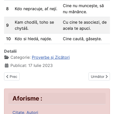
Cine nu muncește, să
8
Kdo nepracuje, ať nejí.
nu mănânce.
Kam chodíš, toho se
Cu cine te asociezi, de
9
chytáš.
acela te apuci.
10
Kdo si hledá, najde.
Cine caută, găsește.
Detalii
Categorie:
Proverbe și Zicători
Publicat: 17 Iulie 2023
Articol precedent: Proverbe aromâne
Articolul urmă
Prec
Următor
Aforisme :
Citate, Autori