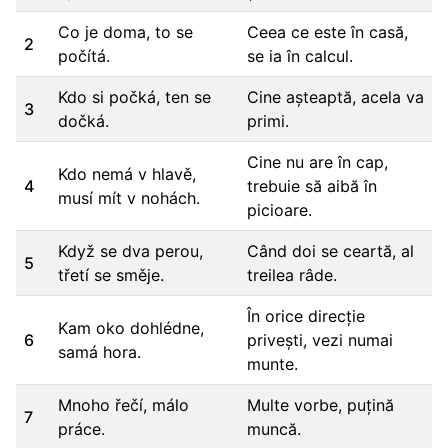
Co je doma, to se
Ceea ce este în casă,
2
počítá.
se ia în calcul.
Kdo si počká, ten se
Cine așteaptă, acela va
3
dočká.
primi.
Cine nu are în cap,
Kdo nemá v hlavě,
4
trebuie să aibă în
musí mít v nohách.
picioare.
Když se dva perou,
Când doi se ceartă, al
5
třetí se směje.
treilea râde.
În orice direcție
Kam oko dohlédne,
6
privești, vezi numai
samá hora.
munte.
Mnoho řečí, málo
Multe vorbe, puțină
7
práce.
muncă.